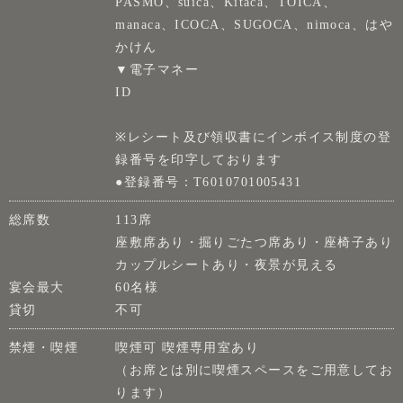
PASMO、suica、Kitaca、TOICA、
manaca、ICOCA、SUGOCA、nimoca、はや
かけん
▼電子マネー
ID
※レシート及び領収書にインボイス制度の登
録番号を印字しております
●登録番号：T6010701005431
総席数
113席
座敷席あり・掘りごたつ席あり・座椅子あり
カップルシートあり・夜景が見える
宴会最大
60名様
貸切
不可
禁煙・喫煙
喫煙可 喫煙専用室あり
（お席とは別に喫煙スペースをご用意してお
ります）