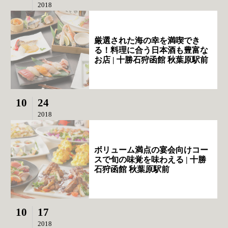
2018
厳選された海の幸を満喫でき
る！料理に合う日本酒も豊富な
お店 | 十勝石狩函館 秋葉原駅前
10
24
2018
ボリューム満点の宴会向けコー
スで旬の味覚を味わえる | 十勝
石狩函館 秋葉原駅前
10
17
2018