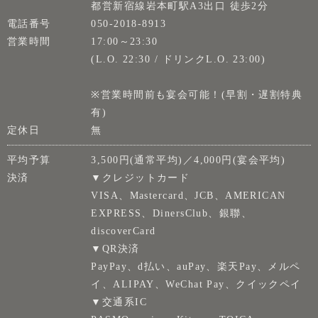
都営新宿線岩本町駅A3出口 徒歩2分
電話番号
050-2018-8913
営業時間
17:00～23:30
(L.O. 22:30 / ドリンクL.O. 23:00)
※営業時間前も宴会可能！(早割・遅割特典
有)
定休日
無
平均予算
3,500円(通常平均)／4,000円(宴会平均)
決済
▼クレジットカード
VISA、Mastercard、JCB、AMERICAN
EXPRESS、DinersClub、銀聯、
discoverCard
▼QR決済
PayPay、d払い、auPay、楽天Pay、メルペ
イ、ALIPAY、WeChat Pay、クイックペイ
▼交通系IC