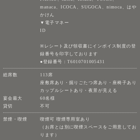
manaca、ICOCA、SUGOCA、nimoca、はや
かけん
▼電子マネー
ID
※レシート及び領収書にインボイス制度の登
録番号を印字しております
●登録番号：T6010701005431
総席数
113席
座敷席あり・掘りごたつ席あり・座椅子あり
カップルシートあり・夜景が見える
宴会最大
60名様
貸切
不可
禁煙・喫煙
喫煙可 喫煙専用室あり
（お席とは別に喫煙スペースをご用意してお
ります）