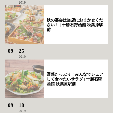
2019
秋の宴会は当店におまかせくだ
さい！ | 十勝石狩函館 秋葉原駅
前
09
25
2019
野菜たっぷり！みんなでシェア
して食べたいサラダ | 十勝石狩
函館 秋葉原駅前
09
18
2019