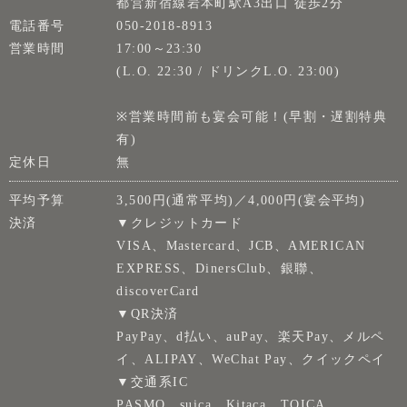
都営新宿線岩本町駅A3出口 徒歩2分
電話番号
050-2018-8913
営業時間
17:00～23:30
(L.O. 22:30 / ドリンクL.O. 23:00)
※営業時間前も宴会可能！(早割・遅割特典
有)
定休日
無
平均予算
3,500円(通常平均)／4,000円(宴会平均)
決済
▼クレジットカード
VISA、Mastercard、JCB、AMERICAN
EXPRESS、DinersClub、銀聯、
discoverCard
▼QR決済
PayPay、d払い、auPay、楽天Pay、メルペ
イ、ALIPAY、WeChat Pay、クイックペイ
▼交通系IC
PASMO、suica、Kitaca、TOICA、