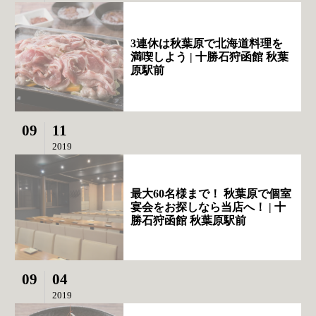
3連休は秋葉原で北海道料理を
満喫しよう | 十勝石狩函館 秋葉
原駅前
09
11
2019
最大60名様まで！ 秋葉原で個室
宴会をお探しなら当店へ！ | 十
勝石狩函館 秋葉原駅前
09
04
2019