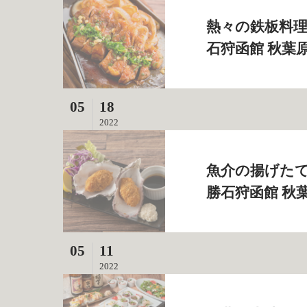
熱々の鉄板料理
石狩函館 秋葉
05
18
2022
魚介の揚げたて
勝石狩函館 秋
05
11
2022