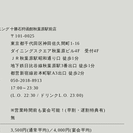
ニング 十勝石狩函館
秋葉原駅前店
〒101-0025
東京都千代田区神田佐久間町1-16
ダイニングスクエア秋葉原ビル4F 受付4F
ス
ＪＲ秋葉原駅昭和通り口 徒歩1分
地下鉄日比谷線秋葉原駅3番出口 徒歩1分
都営新宿線岩本町駅A3出口 徒歩2分
号
050-2018-8913
間
17:00～23:30
(L.O. 22:30 / ドリンクL.O. 23:00)
※営業時間前も宴会可能！(早割・遅割特典有)
無
算
3,500円(通常平均)／4,000円(宴会平均)