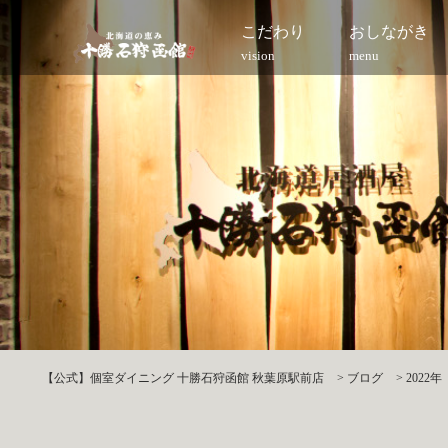
こだわり
おしながき
vision
menu
【公式】個室ダイニング 十勝石狩函館 秋葉原駅前店
>
ブログ
>
2022年