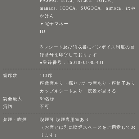
PASMO、suica、Kitaca、TOICA、
manaca、ICOCA、SUGOCA、nimoca、はや
かけん
▼電子マネー
ID
※レシート及び領収書にインボイス制度の登
録番号を印字しております
●登録番号：T6010701005431
総席数
113席
座敷席あり・掘りごたつ席あり・座椅子あり
カップルシートあり・夜景が見える
宴会最大
60名様
貸切
不可
禁煙・喫煙
喫煙可 喫煙専用室あり
（お席とは別に喫煙スペースをご用意してお
ります）