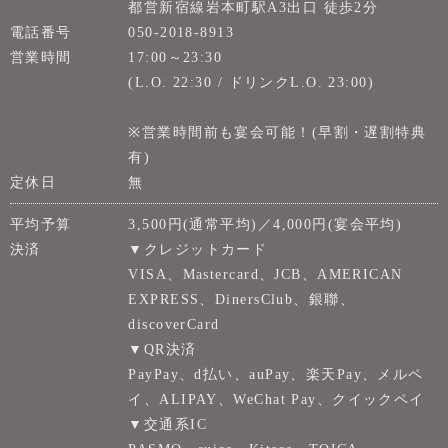
都営新宿線岩本町駅A3出口 徒歩2分
電話番号
050-2018-8913
営業時間
17:00～23:30
(L.O. 22:30 / ドリンクL.O. 23:00)
※営業時間前も宴会可能！(早割・遅割特典
有)
定休日
無
平均予算
3,500円(通常平均)／4,000円(宴会平均)
決済
▼クレジットカード
VISA、Mastercard、JCB、AMERICAN
EXPRESS、DinersClub、銀聯、
discoverCard
▼QR決済
PayPay、d払い、auPay、楽天Pay、メルペ
イ、ALIPAY、WeChat Pay、クイックペイ
▼交通系IC