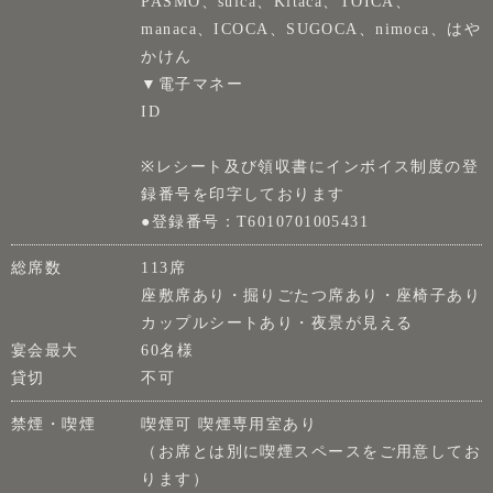
PASMO、suica、Kitaca、TOICA、
manaca、ICOCA、SUGOCA、nimoca、はや
かけん
▼電子マネー
ID
※レシート及び領収書にインボイス制度の登
録番号を印字しております
●登録番号：T6010701005431
総席数
113席
座敷席あり・掘りごたつ席あり・座椅子あり
カップルシートあり・夜景が見える
宴会最大
60名様
貸切
不可
禁煙・喫煙
喫煙可 喫煙専用室あり
（お席とは別に喫煙スペースをご用意してお
ります）