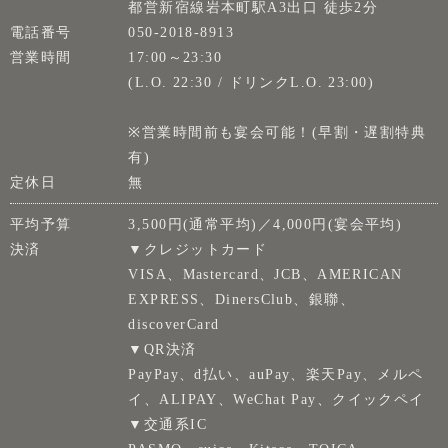
都営新宿線岩本町駅A3出口 徒歩2分
電話番号
050-2018-8913
営業時間
17:00～23:30
(L.O. 22:30 / ドリンクL.O. 23:00)
※営業時間前も宴会可能！(早割・遅割特典
有)
定休日
無
平均予算
3,500円(通常平均)／4,000円(宴会平均)
決済
▼クレジットカード
VISA、Mastercard、JCB、AMERICAN
EXPRESS、DinersClub、銀聯、
discoverCard
▼QR決済
PayPay、d払い、auPay、楽天Pay、メルペ
イ、ALIPAY、WeChat Pay、クイックペイ
▼交通系IC