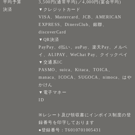
平均予算
3,500円(通常平均)／4,000円(宴会平均)
決済
▼クレジットカード
VISA、Mastercard、JCB、AMERICAN
EXPRESS、DinersClub、銀聯、
discoverCard
▼QR決済
PayPay、d払い、auPay、楽天Pay、メルペ
イ、ALIPAY、WeChat Pay、クイックペイ
▼交通系IC
PASMO、suica、Kitaca、TOICA、
manaca、ICOCA、SUGOCA、nimoca、はや
かけん
▼電子マネー
ID
※レシート及び領収書にインボイス制度の登
録番号を印字しております
●登録番号：T6010701005431