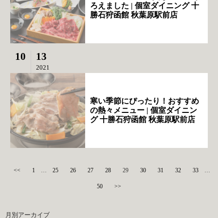
ろえました | 個室ダイニング 十
勝石狩函館 秋葉原駅前店
10
13
2021
寒い季節にぴったり！おすすめ
の熱々メニュー | 個室ダイニン
グ 十勝石狩函館 秋葉原駅前店
<<
1
…
25
26
27
28
29
30
31
32
33
…
50
>>
月別アーカイブ