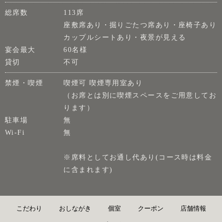
総席数
113席
座敷席あり・掘りごたつ席あり・座椅子あり
カップルシートあり・夜景が見える
宴会最大
60名様
貸切
不可
禁煙・喫煙
喫煙可 喫煙専用室あり
（お席とは別に喫煙スペースをご用意してお
ります）
駐車場
無
Wi-Fi
無
※席料としてお通し代あり(コース時は料金
に含まれます)
こだわり
おしながき
個室
クーポン
店舗情報