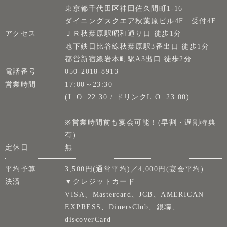
東京都千代田区神田佐久間町1-16
ダイニングスクエア秋葉原ビル4F 受付4F
アクセス
ＪＲ秋葉原駅昭和通り口 徒歩1分
地下鉄日比谷線秋葉原駅3番出口 徒歩1分
都営新宿線岩本町駅A3出口 徒歩2分
電話番号
050-2018-8913
営業時間
17:00～23:30
(L.O. 22:30 / ドリンクL.O. 23:00)
※営業時間前も宴会可能！(早割・遅割特典
有)
定休日
無
平均予算
3,500円(通常平均)／4,000円(宴会平均)
決済
▼クレジットカード
VISA、Mastercard、JCB、AMERICAN
EXPRESS、DinersClub、銀聯、
discoverCard