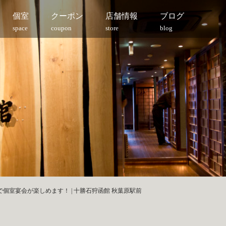
個室
クーポン
店舗情報
ブログ
space
coupon
store
blog
で個室宴会が楽しめます！ | 十勝石狩函館 秋葉原駅前