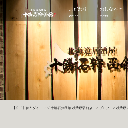
こだわり
おしながき
vision
menu
【公式】個室ダイニング 十勝石狩函館 秋葉原駅前店
>
ブログ
>
秋葉原