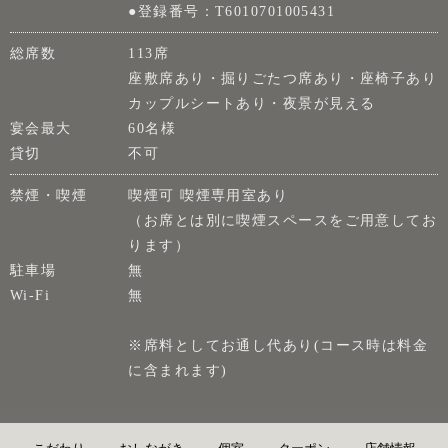
●登録番号：T6010701005431
総席数
113席
座敷席あり・掘りごたつ席あり・座椅子あり
カップルシートあり・夜景が見える
宴会最大
60名様
貸切
不可
禁煙・喫煙
喫煙可 喫煙専用室あり
（お席とは別に喫煙スペースをご用意してお
ります）
駐車場
無
Wi-Fi
無
※席料としてお通し代あり(コース時は料金
に含まれます)