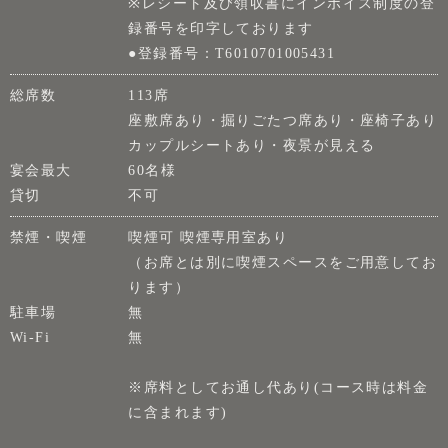
※レシート及び領収書にインボイス制度の登
録番号を印字しております
●登録番号：T6010701005431
総席数
113席
座敷席あり・掘りごたつ席あり・座椅子あり
カップルシートあり・夜景が見える
宴会最大
60名様
貸切
不可
禁煙・喫煙
喫煙可 喫煙専用室あり
（お席とは別に喫煙スペースをご用意してお
ります）
駐車場
無
Wi-Fi
無
※席料としてお通し代あり(コース時は料金
に含まれます)