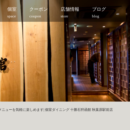
個室
クーポン
店舗情報
ブログ
space
coupon
store
blog
メニューを気軽に楽しめます| 個室ダイニング 十勝石狩函館 秋葉原駅前店