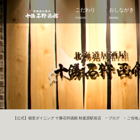
こだわり
おしながき
vision
menu
【公式】個室ダイニング 十勝石狩函館 秋葉原駅前店
>
ブログ
>
ご当地