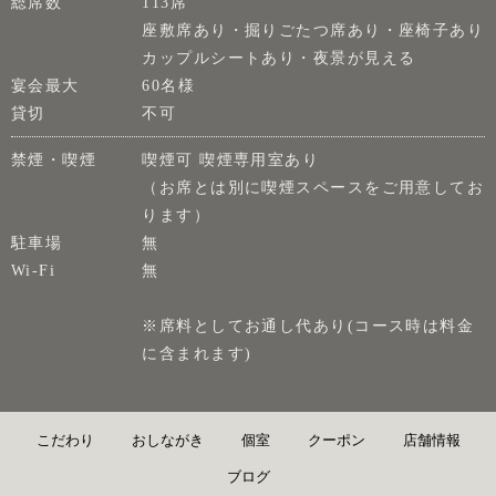
総席数
113席
座敷席あり・掘りごたつ席あり・座椅子あり
カップルシートあり・夜景が見える
宴会最大
60名様
貸切
不可
禁煙・喫煙
喫煙可 喫煙専用室あり
（お席とは別に喫煙スペースをご用意してお
ります）
駐車場
無
Wi-Fi
無
※席料としてお通し代あり(コース時は料金
に含まれます)
こだわり
おしながき
個室
クーポン
店舗情報
ブログ