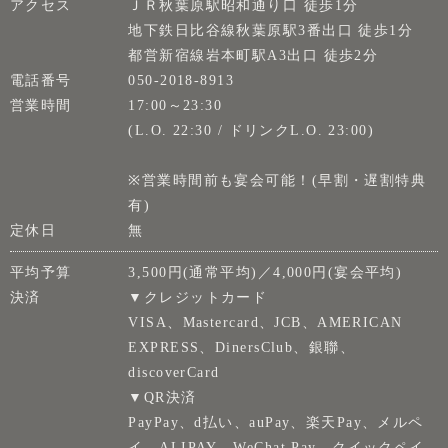
アクセス
ＪＲ秋葉原駅昭和通り口 徒歩1分
地下鉄日比谷線秋葉原駅3番出口 徒歩1分
都営新宿線岩本町駅A3出口 徒歩2分
電話番号
050-2018-8913
営業時間
17:00～23:30
(L.O. 22:30 / ドリンクL.O. 23:00)
※営業時間前も宴会可能！(早割・遅割特典
有)
定休日
無
平均予算
3,500円(通常平均)／4,000円(宴会平均)
決済
▼クレジットカード
VISA、Mastercard、JCB、AMERICAN
EXPRESS、DinersClub、銀聯、
discoverCard
▼QR決済
PayPay、d払い、auPay、楽天Pay、メルペ
イ、ALIPAY、WeChat Pay、クイックペイ