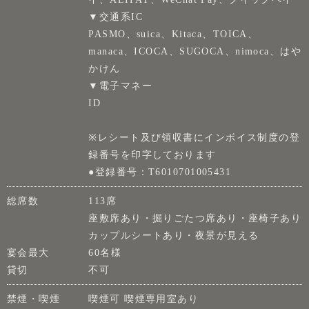
▼交通系IC
PASMO、suica、Kitaca、TOICA、
manaca、ICOCA、SUGOCA、nimoca、はや
かけん
▼電子マネー
ID
※レシート及び領収書にインボイス制度の登
録番号を印字しております
●登録番号：T6010701005431
総席数
113席
座敷席あり・掘りごたつ席あり・座椅子あり
カップルシートあり・夜景が見える
宴会最大
60名様
貸切
不可
禁煙・喫煙
喫煙可 喫煙専用室あり