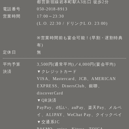
都営新宿線岩本町駅A3出口 徒歩2分
電話番号
050-2018-8913
営業時間
17:00～23:30
(L.O. 22:30 / ドリンクL.O. 23:00)
※営業時間前も宴会可能！(早割・遅割特典
有)
定休日
無
平均予算
3,500円(通常平均)／4,000円(宴会平均)
決済
▼クレジットカード
VISA、Mastercard、JCB、AMERICAN
EXPRESS、DinersClub、銀聯、
discoverCard
▼QR決済
PayPay、d払い、auPay、楽天Pay、メルペ
イ、ALIPAY、WeChat Pay、クイックペイ
▼交通系IC
PASMO、suica、Kitaca、TOICA、