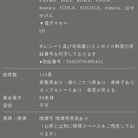
manaca、ICOCA、SUGOCA、nimoca、はや
かけん
▼電子マネー
ID
※レシート及び領収書にインボイス制度の登
録番号を印字しております
●登録番号：T6010701005431
総席数
113席
座敷席あり・掘りごたつ席あり・座椅子あり
カップルシートあり・夜景が見える
宴会最大
60名様
貸切
不可
禁煙・喫煙
喫煙可 喫煙専用室あり
（お席とは別に喫煙スペースをご用意してお
ります）