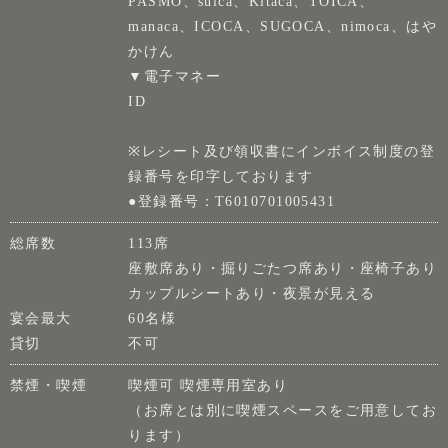
PASMO、suica、Kitaca、TOICA、
manaca、ICOCA、SUGOCA、nimoca、はや
かけん
▼電子マネー
ID
※レシート及び領収書にインボイス制度の登
録番号を印字しております
●登録番号：T6010701005431
総席数
113席
座敷席あり・掘りごたつ席あり・座椅子あり
カップルシートあり・夜景が見える
宴会最大
60名様
貸切
不可
禁煙・喫煙
喫煙可 喫煙専用室あり
（お席とは別に喫煙スペースをご用意してお
ります）