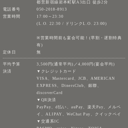
都営新宿線岩本町駅A3出口 徒歩2分
電話番号
050-2018-8913
営業時間
17:00～23:30
(L.O. 22:30 / ドリンクL.O. 23:00)
※営業時間前も宴会可能！(早割・遅割特典
有)
定休日
無
平均予算
3,500円(通常平均)／4,000円(宴会平均)
決済
▼クレジットカード
VISA、Mastercard、JCB、AMERICAN
EXPRESS、DinersClub、銀聯、
discoverCard
▼QR決済
PayPay、d払い、auPay、楽天Pay、メルペ
イ、ALIPAY、WeChat Pay、クイックペイ
▼交通系IC