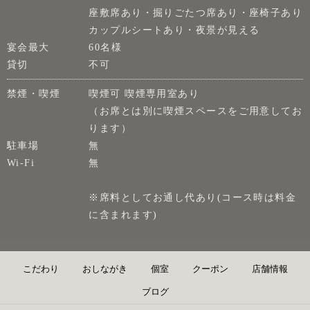
座敷席あり・掘りごたつ席あり・座椅子あり
カップルシートあり・夜景が見える
宴会最大
60名様
貸切
不可
禁煙・喫煙
喫煙可 喫煙専用室あり
（お席とは別に喫煙スペースをご用意してお
ります）
駐車場
無
Wi-Fi
無
※席料としてお通し代あり(コース時は料金
に含まれます)
こだわり
おしながき
個室
クーポン
店舗情報
ブログ