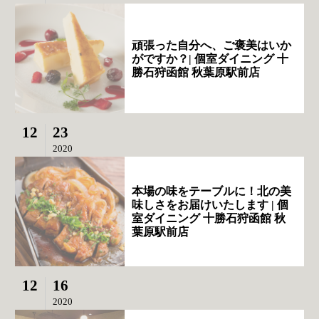
頑張った自分へ、ご褒美はいか
がですか？| 個室ダイニング 十
勝石狩函館 秋葉原駅前店
12
23
2020
本場の味をテーブルに！北の美
味しさをお届けいたします | 個
室ダイニング 十勝石狩函館 秋
葉原駅前店
12
16
2020