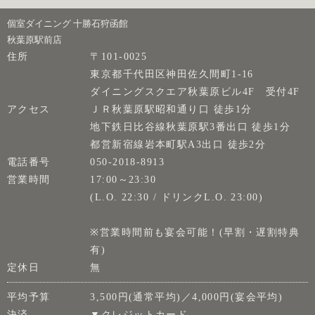
個室ダイニング 十勝石狩函館
秋葉原駅前店
住所
〒101-0025
東京都千代田区神田佐久間町1-16
ダイニングスクエア秋葉原ビル4F 受付4F
アクセス
ＪＲ秋葉原駅昭和通り口 徒歩1分
地下鉄日比谷線秋葉原駅3番出口 徒歩1分
都営新宿線岩本町駅A3出口 徒歩2分
電話番号
050-2018-8913
営業時間
17:00～23:30
(L.O. 22:30 / ドリンクL.O. 23:00)
※営業時間前も宴会可能！(早割・遅割特典
有)
定休日
無
平均予算
3,500円(通常平均)／4,000円(宴会平均)
決済
▼クレジットカード