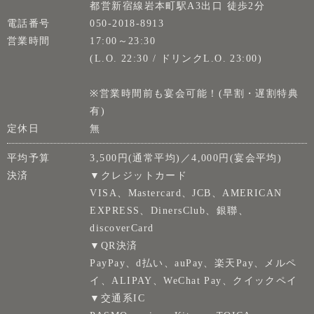
都営新宿線岩本町駅A3出口 徒歩2分
電話番号
050-2018-8913
営業時間
17:00～23:30
(L.O. 22:30 / ドリンクL.O. 23:00)
※営業時間前も宴会可能！(早割・遅割特典
有)
定休日
無
平均予算
3,500円(通常平均)／4,000円(宴会平均)
決済
▼クレジットカード
VISA、Mastercard、JCB、AMERICAN
EXPRESS、DinersClub、銀聯、
discoverCard
▼QR決済
PayPay、d払い、auPay、楽天Pay、メルペ
イ、ALIPAY、WeChat Pay、クイックペイ
▼交通系IC