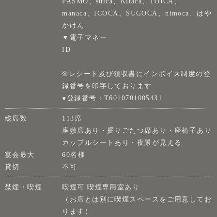
PASMO、suica、Kitaca、TOICA、
manaca、ICOCA、SUGOCA、nimoca、はや
かけん
▼電子マネー
ID
※レシート及び領収書にインボイス制度の登
録番号を印字しております
●登録番号：T6010701005431
総席数
113席
座敷席あり・掘りごたつ席あり・座椅子あり
カップルシートあり・夜景が見える
宴会最大
60名様
貸切
不可
禁煙・喫煙
喫煙可 喫煙専用室あり
（お席とは別に喫煙スペースをご用意してお
ります）