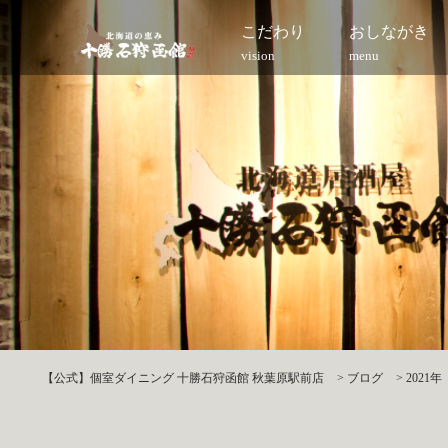
こだわり
おしながき
vision
menu
【公式】個室ダイニング 十勝石狩函館 秋葉原駅前店
>
ブログ
>
2021年