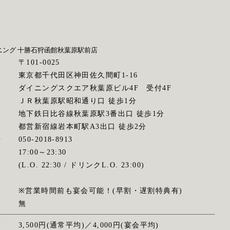
ニング 十勝石狩函館
秋葉原駅前店
〒101-0025
東京都千代田区神田佐久間町1-16
ダイニングスクエア秋葉原ビル4F 受付4F
ス
ＪＲ秋葉原駅昭和通り口 徒歩1分
地下鉄日比谷線秋葉原駅3番出口 徒歩1分
都営新宿線岩本町駅A3出口 徒歩2分
号
050-2018-8913
間
17:00～23:30
(L.O. 22:30 / ドリンクL.O. 23:00)
※営業時間前も宴会可能！(早割・遅割特典有)
無
算
3,500円(通常平均)／4,000円(宴会平均)