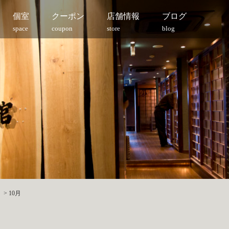
個室
クーポン
店舗情報
ブログ
space
coupon
store
blog
>
10月