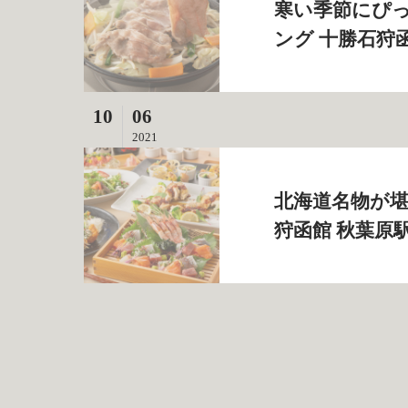
寒い季節にぴっ
ング 十勝石狩
10
06
2021
北海道名物が堪
狩函館 秋葉原