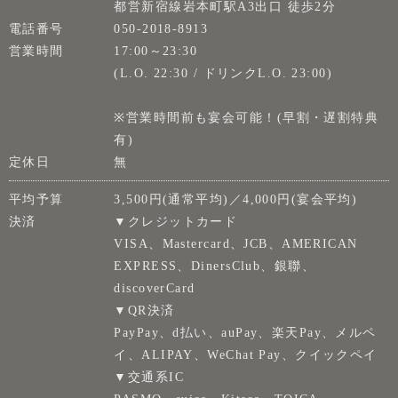
都営新宿線岩本町駅A3出口 徒歩2分
電話番号
050-2018-8913
営業時間
17:00～23:30
(L.O. 22:30 / ドリンクL.O. 23:00)
※営業時間前も宴会可能！(早割・遅割特典
有)
定休日
無
平均予算
3,500円(通常平均)／4,000円(宴会平均)
決済
▼クレジットカード
VISA、Mastercard、JCB、AMERICAN
EXPRESS、DinersClub、銀聯、
discoverCard
▼QR決済
PayPay、d払い、auPay、楽天Pay、メルペ
イ、ALIPAY、WeChat Pay、クイックペイ
▼交通系IC