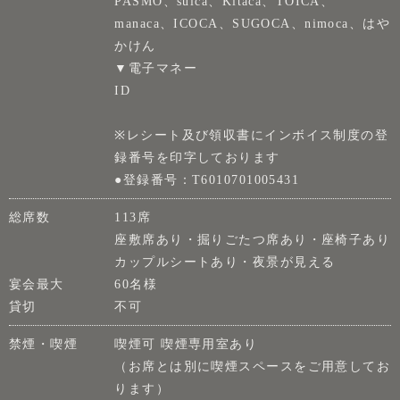
PASMO、suica、Kitaca、TOICA、
manaca、ICOCA、SUGOCA、nimoca、はや
かけん
▼電子マネー
ID
※レシート及び領収書にインボイス制度の登
録番号を印字しております
●登録番号：T6010701005431
総席数
113席
座敷席あり・掘りごたつ席あり・座椅子あり
カップルシートあり・夜景が見える
宴会最大
60名様
貸切
不可
禁煙・喫煙
喫煙可 喫煙専用室あり
（お席とは別に喫煙スペースをご用意してお
ります）