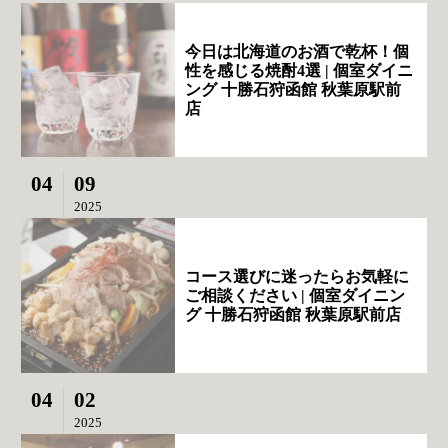
今日は北海道のお酒で乾杯！個
性を感じる焼酎4選 | 個室ダイニ
ング 十勝石狩函館 秋葉原駅前
店
04
09
2025
コース選びに迷ったらお気軽に
ご相談ください | 個室ダイニン
グ 十勝石狩函館 秋葉原駅前店
04
02
2025