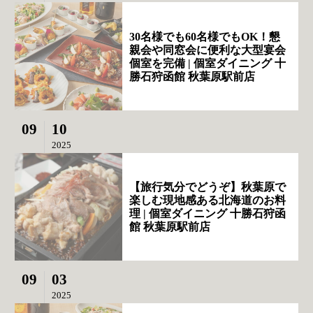
30名様でも60名様でもOK！懇
親会や同窓会に便利な大型宴会
個室を完備 | 個室ダイニング 十
勝石狩函館 秋葉原駅前店
09
10
2025
【旅行気分でどうぞ】秋葉原で
楽しむ現地感ある北海道のお料
理 | 個室ダイニング 十勝石狩函
館 秋葉原駅前店
09
03
2025