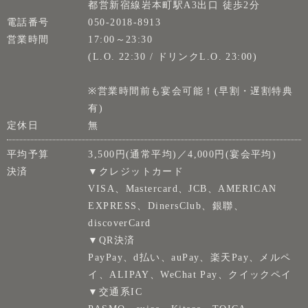
都営新宿線岩本町駅A3出口 徒歩2分
電話番号
050-2018-8913
営業時間
17:00～23:30
(L.O. 22:30 / ドリンクL.O. 23:00)
※営業時間前も宴会可能！(早割・遅割特典
有)
定休日
無
平均予算
3,500円(通常平均)／4,000円(宴会平均)
決済
▼クレジットカード
VISA、Mastercard、JCB、AMERICAN
EXPRESS、DinersClub、銀聯、
discoverCard
▼QR決済
PayPay、d払い、auPay、楽天Pay、メルペ
イ、ALIPAY、WeChat Pay、クイックペイ
▼交通系IC